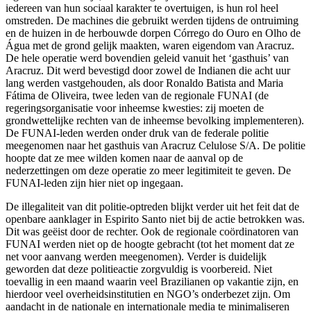
iedereen van hun sociaal karakter te overtuigen, is hun rol heel
omstreden. De machines die gebruikt werden tijdens de ontruiming
en de huizen in de herbouwde dorpen Córrego do Ouro en Olho de
Água met de grond gelijk maakten, waren eigendom van Aracruz.
De hele operatie werd bovendien geleid vanuit het ‘gasthuis’ van
Aracruz. Dit werd bevestigd door zowel de Indianen die acht uur
lang werden vastgehouden, als door Ronaldo Batista and Maria
Fátima de Oliveira, twee leden van de regionale FUNAI (de
regeringsorganisatie voor inheemse kwesties: zij moeten de
grondwettelijke rechten van de inheemse bevolking implementeren).
De FUNAI-leden werden onder druk van de federale politie
meegenomen naar het gasthuis van Aracruz Celulose S/A. De politie
hoopte dat ze mee wilden komen naar de aanval op de
nederzettingen om deze operatie zo meer legitimiteit te geven. De
FUNAI-leden zijn hier niet op ingegaan.
De illegaliteit van dit politie-optreden blijkt verder uit het feit dat de
openbare aanklager in Espirito Santo niet bij de actie betrokken was.
Dit was geëist door de rechter. Ook de regionale coördinatoren van
FUNAI werden niet op de hoogte gebracht (tot het moment dat ze
net voor aanvang werden meegenomen). Verder is duidelijk
geworden dat deze politieactie zorgvuldig is voorbereid. Niet
toevallig in een maand waarin veel Brazilianen op vakantie zijn, en
hierdoor veel overheidsinstitutien en NGO’s onderbezet zijn. Om
aandacht in de nationale en internationale media te minimaliseren