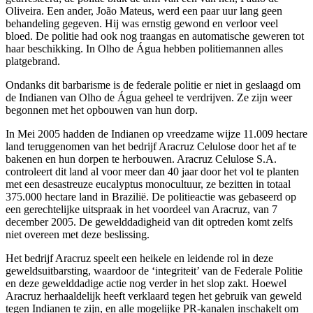
Oliveira. Een ander, João Mateus, werd een paar uur lang geen
behandeling gegeven. Hij was ernstig gewond en verloor veel
bloed. De politie had ook nog traangas en automatische geweren tot
haar beschikking. In Olho de Água hebben politiemannen alles
platgebrand.
Ondanks dit barbarisme is de federale politie er niet in geslaagd om
de Indianen van Olho de Água geheel te verdrijven. Ze zijn weer
begonnen met het opbouwen van hun dorp.
In Mei 2005 hadden de Indianen op vreedzame wijze 11.009 hectare
land teruggenomen van het bedrijf Aracruz Celulose door het af te
bakenen en hun dorpen te herbouwen. Aracruz Celulose S.A.
controleert dit land al voor meer dan 40 jaar door het vol te planten
met een desastreuze eucalyptus monocultuur, ze bezitten in totaal
375.000 hectare land in Brazilië. De politieactie was gebaseerd op
een gerechtelijke uitspraak in het voordeel van Aracruz, van 7
december 2005. De gewelddadigheid van dit optreden komt zelfs
niet overeen met deze beslissing.
Het bedrijf Aracruz speelt een heikele en leidende rol in deze
geweldsuitbarsting, waardoor de ‘integriteit’ van de Federale Politie
en deze gewelddadige actie nog verder in het slop zakt. Hoewel
Aracruz herhaaldelijk heeft verklaard tegen het gebruik van geweld
tegen Indianen te zijn, en alle mogelijke PR-kanalen inschakelt om