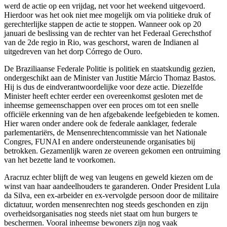
werd de actie op een vrijdag, net voor het weekend uitgevoerd.
Hierdoor was het ook niet mee mogelijk om via politieke druk of
gerechterlijke stappen de actie te stoppen. Wanneer ook op 20
januari de beslissing van de rechter van het Federaal Gerechsthof
van de 2de regio in Rio, was geschorst, waren de Indianen al
uitgedreven van het dorp Córrego de Ouro.
De Braziliaanse Federale Politie is politiek en staatskundig gezien,
ondergeschikt aan de Minister van Justitie Márcio Thomaz Bastos.
Hij is dus de eindverantwoordelijke voor deze actie. Diezelfde
Minister heeft echter eerder een overeenkomst gesloten met de
inheemse gemeenschappen over een proces om tot een snelle
officiële erkenning van de hen afgebakende leefgebieden te komen.
Hier waren onder andere ook de federale aanklager, federale
parlementariërs, de Mensenrechtencommissie van het Nationale
Congres, FUNAI en andere ondersteunende organisaties bij
betrokken. Gezamenlijk waren ze overeen gekomen een ontruiming
van het bezette land te voorkomen.
Aracruz echter blijft de weg van leugens en geweld kiezen om de
winst van haar aandeelhouders te garanderen. Onder President Lula
da Silva, een ex-arbeider en ex-vervolgde persoon door de militaire
dictatuur, worden mensenrechten nog steeds geschonden en zijn
overheidsorganisaties nog steeds niet staat om hun burgers te
beschermen. Vooral inheemse bewoners zijn nog vaak