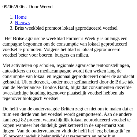
09/06/2006
- Door Wervel
Home
Nieuws
Brits weekblad promoot lokaal geproduceerd voedsel
"Het Britse agrarische weekblad Farmer’s Weekly is onlangs een
campagne begonnen om de consumptie van lokaal geproduceerd
voedsel te promoten. Volgens het blad is lokaal geproduceerd
voedsel beter voor boeren, burgers en milieu.
Met activiteiten op scholen, regionale agrarische tentoonstellingen,
autostickers en een mediacampagne wordt tien weken lang de
consumptie van lokaal en regionaal geproduceerd onder de aandacht
gebracht. Uit onderzoek, onder meer gefinancierd door de Britse tak
van de Nederlandse Triodos Bank, blijkt dat consumenten dezelfde
tweeslachtige houding tegenover plaatselijk voedsel hebben als
tegenover biologisch voedsel.
De helft van de ondervraagde Britten zegt er niet om te malen dat er
ruim een derde van het voedsel wordt geïmporteerd. Aan de andere
kant zegt 82 procent waarschijnlijk lokaal geproduceerd voedsel te
kopen wanneer het duidelijk geëtiketteerd in de supermarkt zou
liggen. Van de ondervraagden vindt de helft het ‘erg belangrijk’ en
35 procent ‘redelijk belangrijk’ dat restaurants en pubs hun