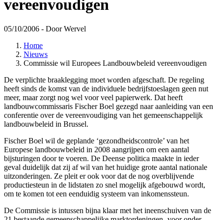
vereenvoudigen
05/10/2006
- Door Wervel
Home
Nieuws
Commissie wil Europees Landbouwbeleid vereenvoudigen
De verplichte braakleg­ging moet worden afgeschaft. De regeling
heeft sinds de komst van de individuele bedrijfstoeslagen geen nut
meer, maar zorgt nog wel voor veel papierwerk. Dat heeft
landbouwcom­missaris Fischer Boel gezegd naar aanleiding van een
conferentie over de vereenvoudiging van het gemeenschappelijk
landbouw­beleid in Brussel.
Fischer Boel wil de geplande ‘gezondheidscontrole’ van het
Europese landbouwbeleid in 2008 aangrijpen om een aantal
bijsturingen door te voeren. De Deense politica maakte in ieder
geval duidelijk dat zij af wil van het huidige grote aantal nationale
uitzonderingen. Ze pleit er ook voor dat de nog overblijvende
productiesteun in de lidstaten zo snel mogelijk afgebouwd wordt,
om te komen tot een eenduidig systeem van inkomenssteun.
De Commissie is intussen bijna klaar met het ineenschuiven van de
21 bestaande gemeenschappelijke marktordeningen -voor onder